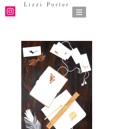
L i z z i P o r t e r